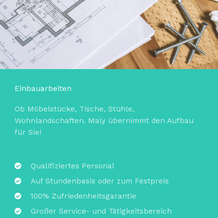
Einbauarbeiten
Ob Möbelstücke, Tische, Stühle,
Wohnlandschaften. Maly übernimmt den Aufbau
für Sie!
Qualifiziertes Personal
Auf Stundenbasis oder zum Festpreis
100% Zufriedenheitsgarantie
Großer Service- und Tätigkeitsbereich